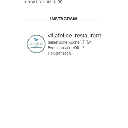
UNCATEGORIZED
(5)
INSTAGRAM
villafelice_restaurant
Italienische Küche🇮🇹🍕
Event Location💃🪩
📍
Heiligensee🦊