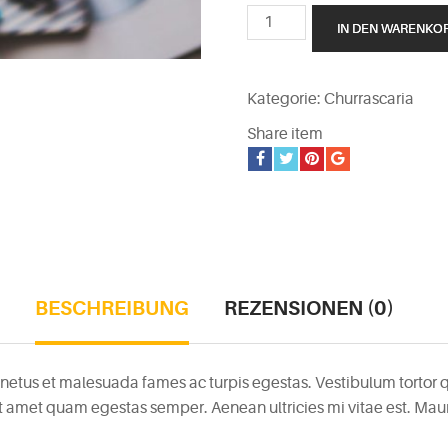
Lemon
IN DEN WARENKO
Ice
Cream
Menge
Kategorie:
Churrascaria
Share item
BESCHREIBUNG
REZENSIONEN (0)
netus et malesuada fames ac turpis egestas. Vestibulum tortor qu
it amet quam egestas semper. Aenean ultricies mi vitae est. Mauri