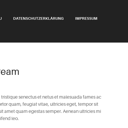
U
DATENSCHUTZERKLÄRUNG
IMPRESSUM
ream
 tristique senectus et netus et malesuada fames ac
rtor quam, feugiat vitae, ultricies eget, tempor sit
 sit amet quam egestas semper. Aenean ultricies mi
ifend leo.