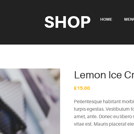
SHOP
HOME
MEN
Lemon Ice C
£
15.00
Pellentesque habitant morbi
turpis egestas. Vestibulum to
amet, ante. Donec eu libero
vitae est. Mauris placerat ele