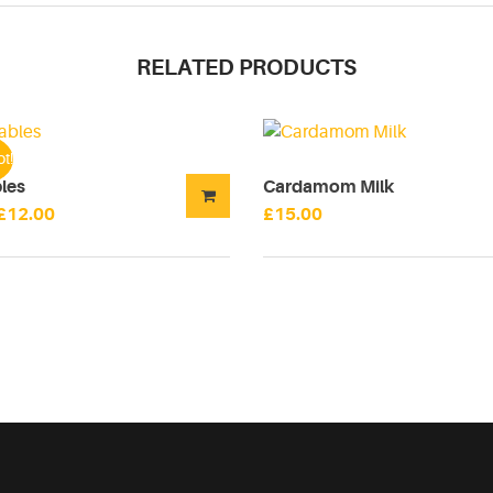
RELATED PRODUCTS
t!
les
Cardamom Milk
Ursprünglicher
Aktueller
£
12.00
£
15.00
Preis
Preis
war:
ist:
£15.00
£12.00.