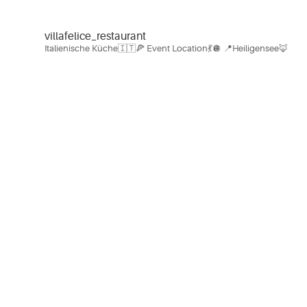
villafelice_restaurant
Italienische Küche🇮🇹🍕
Event Location💃🪩
📍Heiligensee🦊